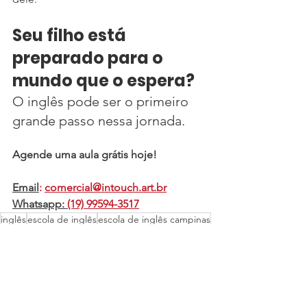
Seu filho está 
preparado para o 
mundo que o espera? 
O inglês pode ser o primeiro 
grande passo nessa jornada.
Agende uma aula grátis hoje! 
Email
:
comercial@intouch.art.br
Whatsapp: 
(19) 99594-3517
inglês
escola de inglês
escola de inglês campinas
Escola de Inglês Barão Geraldo
Escola de Inglês In Touch