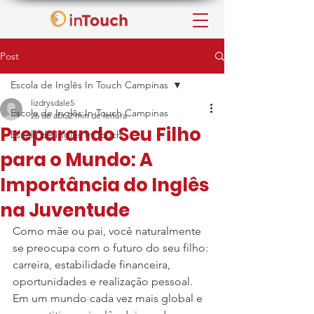
Post
Escola de Inglês In Touch Campinas
lizdrysdale5
Escola de Inglês In Touch Campinas
26 de abr.
2 min de leitura
Preparando Seu Filho
Escola de Inglês In Touch
para o Mundo: A
Importância do Inglês
na Juventude
Como mãe ou pai, você naturalmente 
se preocupa com o futuro do seu filho: 
carreira, estabilidade financeira, 
oportunidades e realização pessoal. 
Em um mundo cada vez mais global e 